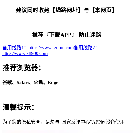
建议同时收藏【线路网址】与【本网页】
推荐『下载APP』 防止迷路
备用线路
1
：
https://www.rznbm.com
备用线路
2
：
https://www.k8900.com
推荐浏览器：
谷歌、Safari、火狐、Edge
温馨提示：
为了您的隐私安全，请勿与"国家反诈中心"APP同设备使用！