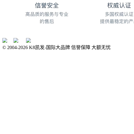
© 2004-
2026
K8凯发-国际大品牌 信誉保障 大额无忧